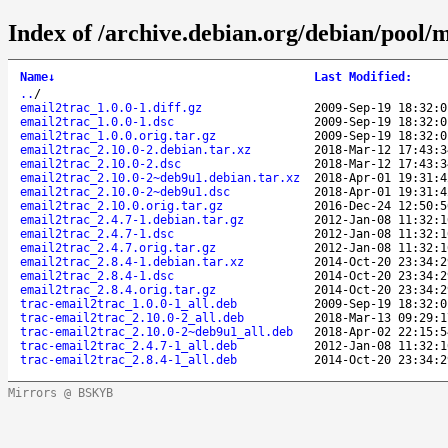
Index of /archive.debian.org/debian/pool/
Name
↓
Last Modified
:
..
/
email2trac_1.0.0-1.diff.gz
2009-Sep-19 18:32:0
email2trac_1.0.0-1.dsc
2009-Sep-19 18:32:0
email2trac_1.0.0.orig.tar.gz
2009-Sep-19 18:32:0
email2trac_2.10.0-2.debian.tar.xz
2018-Mar-12 17:43:3
email2trac_2.10.0-2.dsc
2018-Mar-12 17:43:3
email2trac_2.10.0-2~deb9u1.debian.tar.xz
2018-Apr-01 19:31:4
email2trac_2.10.0-2~deb9u1.dsc
2018-Apr-01 19:31:4
email2trac_2.10.0.orig.tar.gz
2016-Dec-24 12:50:5
email2trac_2.4.7-1.debian.tar.gz
2012-Jan-08 11:32:1
email2trac_2.4.7-1.dsc
2012-Jan-08 11:32:1
email2trac_2.4.7.orig.tar.gz
2012-Jan-08 11:32:1
email2trac_2.8.4-1.debian.tar.xz
2014-Oct-20 23:34:2
email2trac_2.8.4-1.dsc
2014-Oct-20 23:34:2
email2trac_2.8.4.orig.tar.gz
2014-Oct-20 23:34:2
trac-email2trac_1.0.0-1_all.deb
2009-Sep-19 18:32:0
trac-email2trac_2.10.0-2_all.deb
2018-Mar-13 09:29:1
trac-email2trac_2.10.0-2~deb9u1_all.deb
2018-Apr-02 22:15:5
trac-email2trac_2.4.7-1_all.deb
2012-Jan-08 11:32:1
trac-email2trac_2.8.4-1_all.deb
2014-Oct-20 23:34:2
Mirrors @ BSKYB