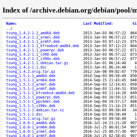
Index of /archive.debian.org/debian/pool/m
Name
↓
Last Modified
:
Si
..
/
tsung_1.4.2-1.1_amd64.deb
2013-Jan-03 06:57:22
864
tsung_1.4.2-1.1_armel.deb
2013-Jan-03 06:57:22
872
tsung_1.4.2-1.1_armhf.deb
2013-Jan-03 07:12:23
875
tsung_1.4.2-1.1_kfreebsd-amd64.deb
2013-Jan-03 07:12:23
864
tsung_1.4.2-1.1_powerpc.deb
2013-Jan-03 06:57:22
871
tsung_1.4.2-1.1_s390.deb
2013-Jan-03 06:57:22
873
tsung_1.4.2-1.1_s390x.deb
2013-Jan-03 06:57:22
877
tsung_1.4.2-1.1.debian.tar.gz
2013-Jan-01 06:24:40
4
tsung_1.4.2-1.1.dsc
2013-Jan-01 06:24:40
1
tsung_1.4.2.orig.tar.gz
2012-Jan-08 09:02:07
779
tsung_1.5.1-1_amd64.deb
2014-Sep-03 09:58:49
850
tsung_1.5.1-1_arm64.deb
2014-Sep-15 21:43:45
848
tsung_1.5.1-1_armel.deb
2014-Sep-03 12:14:41
850
tsung_1.5.1-1_armhf.deb
2014-Sep-03 11:44:31
850
tsung_1.5.1-1_kfreebsd-amd64.deb
2014-Sep-03 11:14:20
849
tsung_1.5.1-1_powerpc.deb
2014-Sep-03 10:59:13
851
tsung_1.5.1-1_ppc64el.deb
2014-Sep-04 19:57:17
848
tsung_1.5.1-1_s390x.deb
2014-Sep-03 11:14:23
851
tsung_1.5.1-1.debian.tar.xz
2014-Sep-03 09:58:49
34
tsung_1.5.1-1.dsc
2014-Sep-03 09:58:49
1
tsung_1.5.1.orig.tar.gz
2014-Sep-03 09:58:49
1
tsung_1.6.0-1_amd64.deb
2016-Jul-24 21:21:20
907
tsung_1.6.0-1_arm64.deb
2016-Jul-25 00:01:54
907
tsung_1.6.0-1_armel.deb
2016-Jul-25 00:57:30
907
tsung_1.6.0-1_armhf.deb
2016-Jul-25 02:58:01
907