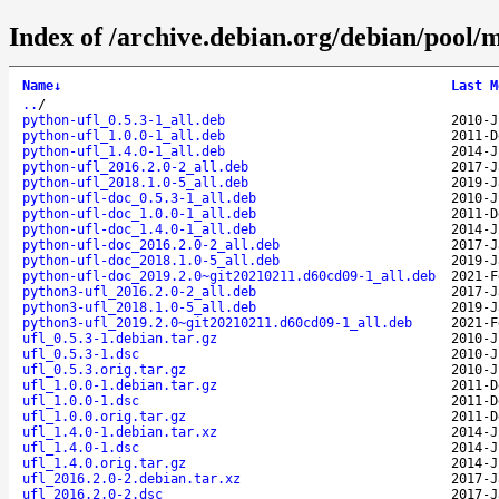
Index of /archive.debian.org/debian/pool/m
Name
↓
Last M
..
/
python-ufl_0.5.3-1_all.deb
2010-J
python-ufl_1.0.0-1_all.deb
2011-D
python-ufl_1.4.0-1_all.deb
2014-J
python-ufl_2016.2.0-2_all.deb
2017-J
python-ufl_2018.1.0-5_all.deb
2019-J
python-ufl-doc_0.5.3-1_all.deb
2010-J
python-ufl-doc_1.0.0-1_all.deb
2011-D
python-ufl-doc_1.4.0-1_all.deb
2014-J
python-ufl-doc_2016.2.0-2_all.deb
2017-J
python-ufl-doc_2018.1.0-5_all.deb
2019-J
python-ufl-doc_2019.2.0~git20210211.d60cd09-1_all.deb
2021-F
python3-ufl_2016.2.0-2_all.deb
2017-J
python3-ufl_2018.1.0-5_all.deb
2019-J
python3-ufl_2019.2.0~git20210211.d60cd09-1_all.deb
2021-F
ufl_0.5.3-1.debian.tar.gz
2010-J
ufl_0.5.3-1.dsc
2010-J
ufl_0.5.3.orig.tar.gz
2010-J
ufl_1.0.0-1.debian.tar.gz
2011-D
ufl_1.0.0-1.dsc
2011-D
ufl_1.0.0.orig.tar.gz
2011-D
ufl_1.4.0-1.debian.tar.xz
2014-J
ufl_1.4.0-1.dsc
2014-J
ufl_1.4.0.orig.tar.gz
2014-J
ufl_2016.2.0-2.debian.tar.xz
2017-J
ufl_2016.2.0-2.dsc
2017-J