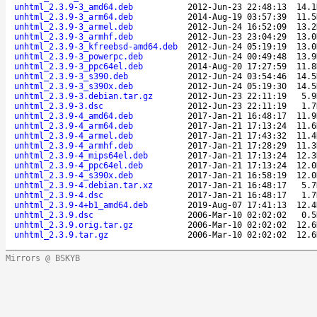
unhtml_2.3.9-3_amd64.deb
2012-Jun-23 22:48:13
14.1
unhtml_2.3.9-3_arm64.deb
2014-Aug-19 03:57:39
11.5
unhtml_2.3.9-3_armel.deb
2012-Jun-24 16:52:09
13.2
unhtml_2.3.9-3_armhf.deb
2012-Jun-23 23:04:29
13.0
unhtml_2.3.9-3_kfreebsd-amd64.deb
2012-Jun-24 05:19:19
13.0
unhtml_2.3.9-3_powerpc.deb
2012-Jun-24 00:49:48
13.9
unhtml_2.3.9-3_ppc64el.deb
2014-Aug-20 17:27:59
11.8
unhtml_2.3.9-3_s390.deb
2012-Jun-24 03:54:46
14.5
unhtml_2.3.9-3_s390x.deb
2012-Jun-24 05:19:30
14.5
unhtml_2.3.9-3.debian.tar.gz
2012-Jun-23 22:11:19
5.9
unhtml_2.3.9-3.dsc
2012-Jun-23 22:11:19
1.7
unhtml_2.3.9-4_amd64.deb
2017-Jan-21 16:48:17
11.9
unhtml_2.3.9-4_arm64.deb
2017-Jan-21 17:13:24
11.6
unhtml_2.3.9-4_armel.deb
2017-Jan-21 17:43:32
11.4
unhtml_2.3.9-4_armhf.deb
2017-Jan-21 17:28:29
11.3
unhtml_2.3.9-4_mips64el.deb
2017-Jan-21 17:13:24
12.3
unhtml_2.3.9-4_ppc64el.deb
2017-Jan-21 17:13:24
12.0
unhtml_2.3.9-4_s390x.deb
2017-Jan-21 16:58:19
12.0
unhtml_2.3.9-4.debian.tar.xz
2017-Jan-21 16:48:17
5.7
unhtml_2.3.9-4.dsc
2017-Jan-21 16:48:17
1.7
unhtml_2.3.9-4+b1_amd64.deb
2019-Aug-07 17:41:13
12.4
unhtml_2.3.9.dsc
2006-Mar-10 02:02:02
0.5
unhtml_2.3.9.orig.tar.gz
2006-Mar-10 02:02:02
12.6
unhtml_2.3.9.tar.gz
2006-Mar-10 02:02:02
12.6
Mirrors @ BSKYB