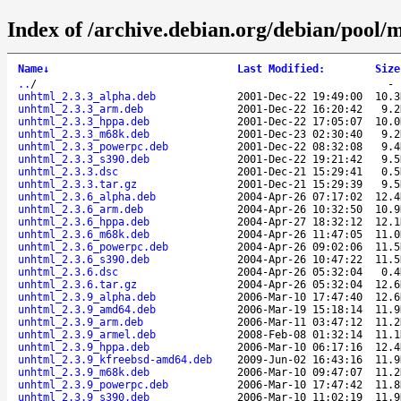
Index of /archive.debian.org/debian/pool/
Name
↓
Last Modified
:
Size
..
/
unhtml_2.3.3_alpha.deb
2001-Dec-22 19:49:00
10.3
unhtml_2.3.3_arm.deb
2001-Dec-22 16:20:42
9.2
unhtml_2.3.3_hppa.deb
2001-Dec-22 17:05:07
10.0
unhtml_2.3.3_m68k.deb
2001-Dec-23 02:30:40
9.2
unhtml_2.3.3_powerpc.deb
2001-Dec-22 08:32:08
9.4
unhtml_2.3.3_s390.deb
2001-Dec-22 19:21:42
9.5
unhtml_2.3.3.dsc
2001-Dec-21 15:29:41
0.5
unhtml_2.3.3.tar.gz
2001-Dec-21 15:29:39
9.5
unhtml_2.3.6_alpha.deb
2004-Apr-26 07:17:02
12.4
unhtml_2.3.6_arm.deb
2004-Apr-26 10:32:50
10.9
unhtml_2.3.6_hppa.deb
2004-Apr-27 18:32:12
12.1
unhtml_2.3.6_m68k.deb
2004-Apr-26 11:47:05
11.0
unhtml_2.3.6_powerpc.deb
2004-Apr-26 09:02:06
11.5
unhtml_2.3.6_s390.deb
2004-Apr-26 10:47:22
11.5
unhtml_2.3.6.dsc
2004-Apr-26 05:32:04
0.4
unhtml_2.3.6.tar.gz
2004-Apr-26 05:32:04
12.6
unhtml_2.3.9_alpha.deb
2006-Mar-10 17:47:40
12.6
unhtml_2.3.9_amd64.deb
2006-Mar-19 15:18:14
11.9
unhtml_2.3.9_arm.deb
2006-Mar-11 03:47:12
11.2
unhtml_2.3.9_armel.deb
2008-Feb-08 01:32:14
11.1
unhtml_2.3.9_hppa.deb
2006-Mar-10 06:17:16
12.4
unhtml_2.3.9_kfreebsd-amd64.deb
2009-Jun-02 16:43:16
11.9
unhtml_2.3.9_m68k.deb
2006-Mar-10 09:47:07
11.2
unhtml_2.3.9_powerpc.deb
2006-Mar-10 17:47:42
11.8
unhtml_2.3.9_s390.deb
2006-Mar-10 11:02:19
11.9