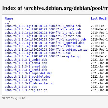
Index of /archive.debian.org/debian/pool/
Name
↓
Last Modif
..
/
usbauth_1.0.1+git20190123.5004f7d-1_amd64.deb
2019-Feb-1
usbauth_1.0.1+git20190123.5004f7d-1_arm64.deb
2019-Feb-1
usbauth_1.0.1+git20190123.5004f7d-1_armel.deb
2019-Feb-1
usbauth_1.0.1+git20190123.5004f7d-1_armhf.deb
2019-Feb-1
usbauth_1.0.1+git20190123.5004f7d-1_mips64el.deb
2019-Feb-1
usbauth_1.0.1+git20190123.5004f7d-1_ppc64el.deb
2019-Feb-1
usbauth_1.0.1+git20190123.5004f7d-1_s390x.deb
2019-Feb-1
usbauth_1.0.1+git20190123.5004f7d-1.debian.tar.xz
2019-Feb-1
usbauth_1.0.1+git20190123.5004f7d-1.dsc
2019-Feb-1
usbauth_1.0.1+git20190123.5004f7d.orig.tar.gz
2019-Feb-1
usbauth_1.0.3-1_amd64.deb
2021-Jan-0
usbauth_1.0.3-1_arm64.deb
2021-Jan-0
usbauth_1.0.3-1_armel.deb
2021-Jan-0
usbauth_1.0.3-1_armhf.deb
2021-Jan-0
usbauth_1.0.3-1_mips64el.deb
2021-Jan-0
usbauth_1.0.3-1_ppc64el.deb
2021-Jan-0
usbauth_1.0.3-1_s390x.deb
2021-Jan-0
usbauth_1.0.3-1.debian.tar.xz
2021-Jan-0
usbauth_1.0.3-1.dsc
2021-Jan-0
usbauth_1.0.3.orig.tar.gz
2021-Jan-0
Mirrors @ BSKYB